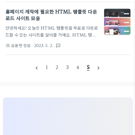
적으로 활용할 수 있습니다. 1. remove.bg 바로가
모드에서 아래 빨간 네모칸의 콘솔 모드 탭을 선택합
기 - 인공지능 기술을 사용하여 이미지에서 배경을 자
홈페이지 제작에 필요한 HTML 템플릿 다운
니다. 콘솔 창만 띄우면 ..
동으로 제거하는 온라인 도구입니다. 이미지에서 원
로드 사이트 모음
치 않는 배경을 쉽고 빠르게 제거할 수 있습니다. 2.
안녕하세요! 오늘은 HTML 템플릿을 무료로 다운로
hotpot.ai 바로가기 - AI를 활용한 이미지 제작 서비
드할 수 있는 사이트를 알아볼 거예요. HTML 템플
스로, 다양한 카테고리와 디자인 템플릿이 제공되며,
릿은 웹사이트를 개발하는 데 아주 중요한 역할을 하
텍스트, 로고, 아이콘 등을 포함한 다양한 요소를 쉽
유용한 정보
· 2023. 5. 2.
format_list_bulleted
textsms
죠. 하지만 직접 제작하는 것은 쉽지 않은 일이에요.
게 추가하여 커스터마이징할 수 있습니다. 또한 이미
그래서 이번에 소개할 사이트를 이용하면 다양한
지 크기 및 포맷을 자유롭게 선택할 수 있어 다양한 용
HTML 템플릿을 쉽게 활용하여 빠르게 웹사이트를
도로 활용할 수 있습니다...
1
2
3
4
5
navigate_before
navigate_next
구축할 수 있답니다. 더구나 까다로운 절차 없이 바로
다운로드 가능해서 이용하기도 매우 편리해요. 언제
든지 필요할 때마다 이용해 보세요! ​ 1.
FreeHTML5 바로가기 - 현대적이고 미려한 디자인
의 템플릿을 제공합니다. 각 템플릿은 반응형으로 디
자인되어 모바일 기기와 데스크톱 모두 최적화된 환경
을 제공합니다. 또한 여러 가지 색상, 레이아웃 및 스
타일 옵션을 제공하여 다양한 디자인 요구 사항에 맞
게 조..