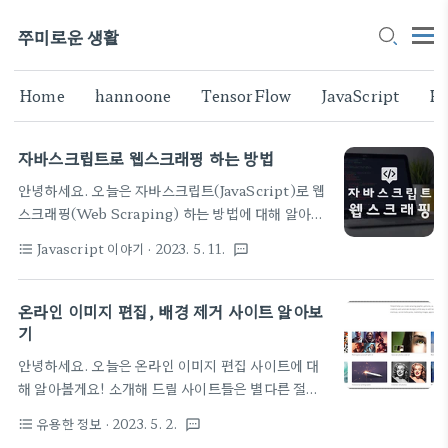
쭈미로운 생활
Home
hannoone
TensorFlow
JavaScript
Fl
자바스크립트로 웹스크래핑 하는 방법
안녕하세요. 오늘은 자바스크립트(JavaScript)로 웹
스크래핑(Web Scraping) 하는 방법에 대해 알아볼
거예요. 웹 스크래핑이란 웹 페이지에 있는 정보를 추
Javascript 이야기
· 2023. 5. 11.
format_list_bulleted
textsms
출하는 과정이에요. 웹페이지는 HTML로 작성되어
있는데 웹 스크래핑을 통해 HTML 코드에서 우리가
원하는 정보를 찾아낼 수 있답니다. 웹 스크래핑은 서
온라인 이미지 편집, 배경 제거 사이트 알아보
버 사이드 언어를 사용해서 수행하는 것이 일반적이에
기
요. 하지만 프로그래밍에 필요한 소프트웨어 설치와
안녕하세요. 오늘은 온라인 이미지 편집 사이트에 대
설정 과정이 복잡하기 때문에 오직 인터넷 브라우저만
해 알아볼게요! 소개해 드릴 사이트들은 별다른 절차
있으면 바로 수행할 수 있는 자바스크립트로 알아보도
없이 웹사이트 내에서 바로 이미지를 편집하고 제작할
록 할게요. 1. 아래와 같이 메뉴로 이동하거나, F12
유용한 정보
· 2023. 5. 2.
format_list_bulleted
textsms
수 있는 곳이에요. 각각의 특징을 가지고 있어서 적극
키를 눌러서 개발자 모드를 활성화합니다. 2. 개발자