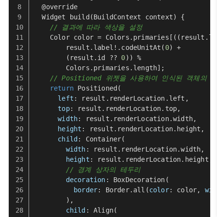
  @override
Widget
build
(
BuildContext context
) {
// 결과에 따라 색상을 설정
Color
 color = 
Colors
.
primaries
[((result.
la
        result.
label
!.
codeUnitAt
(
0
) +
        (result.
id
 ?? 
0
)) %
Colors
.
primaries
.
length
];
// Positioned 위젯을 사용하여 인식된 객체의
return
Positioned
(
left
: result.
renderLocation
.
left
,
top
: result.
renderLocation
.
top
,
width
: result.
renderLocation
.
width
,
height
: result.
renderLocation
.
height
,
child
: 
Container
(
width
: result.
renderLocation
.
width
,
height
: result.
renderLocation
.
height
,
// 경계 상자의 테두리
decoration
: 
BoxDecoration
(
border
: 
Border
.
all
(
color
: color, 
wid
        ),
child
: 
Align
(