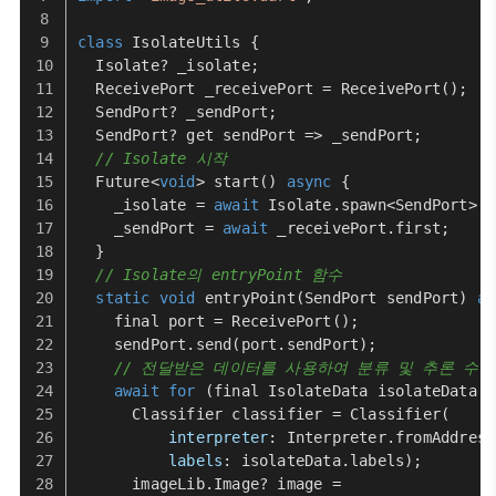
class
IsolateUtils
 {
Isolate
? _isolate;
ReceivePort
 _receivePort = 
ReceivePort
();
SendPort
? _sendPort;
SendPort
? get sendPort => _sendPort;
// Isolate 시작
Future
<
void
> 
start
() 
async
 {
    _isolate = 
await
Isolate
.
spawn
<
SendPort
>(e
    _sendPort = 
await
 _receivePort.
first
;
  }
// Isolate의 entryPoint 함수
static
void
entryPoint
(
SendPort
 sendPort) 
as
    final port = 
ReceivePort
();
    sendPort.
send
(port.
sendPort
);
// 전달받은 데이터를 사용하여 분류 및 추론 수행
await
for
 (final 
IsolateData
 isolateData 
i
Classifier
 classifier = 
Classifier
(
interpreter
: 
Interpreter
.
fromAddress
labels
: isolateData.
labels
);
      imageLib.
Image
? image =