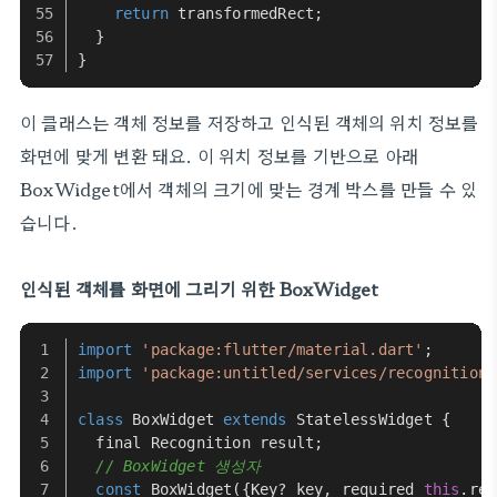
return
 transformedRect;
  }
}
이 클래스는 객체 정보를 저장하고 인식된 객체의 위치 정보를
화면에 맞게 변환 돼요. 이 위치 정보를 기반으로 아래
BoxWidget에서 객체의 크기에 맞는 경계 박스를 만들 수 있
습니다.
인식된 객체를 화면에 그리기 위한 BoxWidget
import
'package:flutter/material.dart'
;
import
'package:untitled/services/recognition.
class
BoxWidget
extends
StatelessWidget
 {
  final 
Recognition
 result;
// BoxWidget 생성자
const
BoxWidget
({
Key
? key, required 
this
.
res