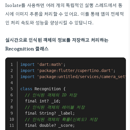
Isolate를 사용하면 여러 개의 독립적인 실행 스레드에서 동
시에 이미지 추론을 처리할 수 있어요. 이를 통해 앱의 전체적
인 처리 속도와 성능을 향상시킬 수 있답니다.
실시간으로 인식된 객체의 정보를 저장하고 처리하는
Recognition 클래스
import
'dart:math'
;
import
'package:flutter/cupertino.dart'
;
import
'package:untitled/services/camera_setti
class
Recognition
 {
// 인식된 객체의 ID 저장
  final int? _id;
// 인식된 객체의 레이블 저장
  final 
String
? _label;
// 인식된 객체의 확률(신뢰도) 저장
  final double? _score;