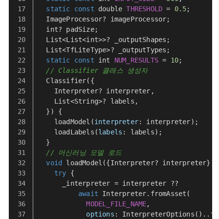
static
const
 double 
THRESHOLD
 = 
0.5
;
ImageProcessor
? imageProcessor;
  int? padSize;
List
<
List
<int>>? _outputShapes;
List
<
TfLiteType
>? _outputTypes;
static
const
 int 
NUM_RESULTS
 = 
10
;
// Classifier 클래스 생성자
Classifier
({
Interpreter
? interpreter,
List
<
String
>? labels,
  }) {
loadModel
(
interpreter
: interpreter);
loadLabels
(
labels
: labels);
  }
// 머신러닝 모델 로드
void
loadModel
({
Interpreter
? interpreter}) 
try
 {
      _interpreter = interpreter ??
await
Interpreter
.
fromAsset
(
MODEL_FILE_NAME
,
options
: 
InterpreterOptions
()..
th