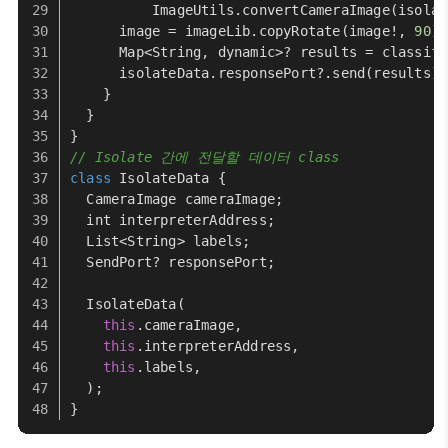
ImageUtils
.
convertCameraImage
(isolat
      image = imageLib.
copyRotate
(image!, 
90
);
Map
<
String
, dynamic>? results = classifi
      isolateData.
responsePort
?.
send
(results);
    }
  }
}
// Isolate 간에 전달할 데이터 class
class
IsolateData
 {
CameraImage
 cameraImage;
  int interpreterAddress;
List
<
String
> labels;
SendPort
? responsePort;
IsolateData
(
this
.
cameraImage
,
this
.
interpreterAddress
,
this
.
labels
,
  );
}