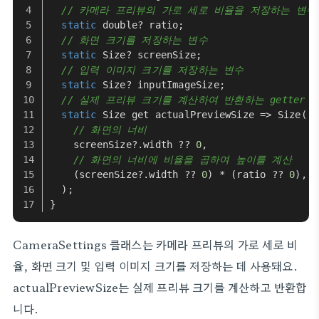
// 카메라 프리뷰의 가로 세로 비율을 저장하는 변수
static
 double? ratio;
// 화면 크기를 저장하는 변수
static
Size
? screenSize;
// 입력 이미지 크기를 저장하는 변수
static
Size
? inputImageSize;
// 실제 프리뷰 크기를 계산하여 반환하는 getter
static
Size
 get actualPreviewSize => 
Size
(
// 화면의 너비
    screenSize?.
width
 ?? 
0
,
// 화면의 너비에 비율을 곱하여 높이를 계산
    (screenSize?.
width
 ?? 
0
) * (ratio ?? 
0
),
  );
}
CameraSettings 클래스는 카메라 프리뷰의 가로 세로 비
율, 화면 크기 및 입력 이미지 크기를 저장하는 데 사용돼요.
actualPreviewSize는 실제 프리뷰 크기를 계산하고 반환합
니다.