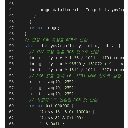
        image.
data
[index] = 
ImageUtils
.
yuv2rgb
      }
    }
return
 image;
  }
// 단일 YUV 픽셀을 RGB로 변환
static
 int 
yuv2rgb
(
int y, int u, int v
) {
// YUV 픽셀 값을 RGB 값으로 변환
    int r = (y + v * 
1436
 / 
1024
 - 
179
).
round
(
    int g = (y - u * 
46549
 / 
131072
 + 
44
 - v *
    int b = (y + u * 
1814
 / 
1024
 - 
227
).
round
(
// RGB 값을 경계 [0, 255] 내에 있도록 설정
    r = r.
clamp
(
0
, 
255
);
    g = g.
clamp
(
0
, 
255
);
    b = b.
clamp
(
0
, 
255
);
// 최종적으로 변환된 RGB 값 반환
return
0xff000000
 |
        ((b << 
16
) & 
0xff0000
) |
        ((g << 
8
) & 
0xff00
) |
        (r & 
0xff
);