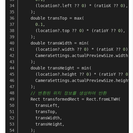
      (location?.
left
 ?? 
0
) * (ratioX ?? 
0
),
    );
    double transTop = 
max
(
0.1
,
      (location?.
top
 ?? 
0
) * (ratioY ?? 
0
),
    );
    double transWidth = 
min
(
      (location?.
width
 ?? 
0
) * (ratioX ?? 
0
),
CameraSettings
.
actualPreviewSize
.
width
,
    );
    double transHeight = 
min
(
      (location?.
height
 ?? 
0
) * (ratioY ?? 
0
),
CameraSettings
.
actualPreviewSize
.
height
,
    );
// 변환된 위치 정보를 생성하여 반환
Rect
 transformedRect = 
Rect
.
fromLTWH
(
      transLeft,
      transTop,
      transWidth,
      transHeight,
    );