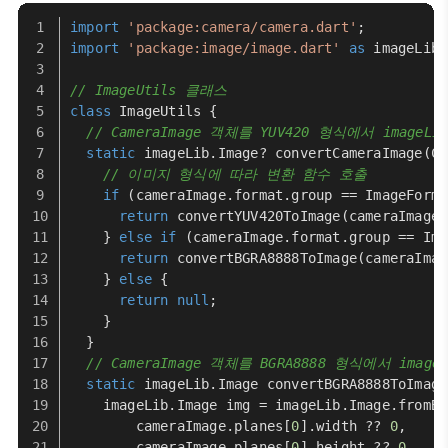
import
'package:camera/camera.dart'
;
import
'package:image/image.dart'
as
 imageLib;
// ImageUtils 클래스
class
ImageUtils
 {
// CameraImage 객체를 YUV420 형식에서 imageL
static
 imageLib.
Image
? 
convertCameraImage
(
Ca
// 이미지 형식에 따라 변환 함수 호출
if
 (cameraImage.
format
.
group
 == 
ImageForma
return
convertYUV420ToImage
(cameraImage)
    } 
else
if
 (cameraImage.
format
.
group
 == 
Ima
return
convertBGRA8888ToImage
(cameraImag
    } 
else
 {
return
null
;
    }
  }
// CameraImage 객체를 BGRA8888 형식에서 image
static
 imageLib.
Image
convertBGRA8888ToImage
    imageLib.
Image
 img = imageLib.
Image
.
fromBy
        cameraImage.
planes
[
0
].
width
 ?? 
0
,
        cameraImage.
planes
[
0
].
height
 ?? 
0
,