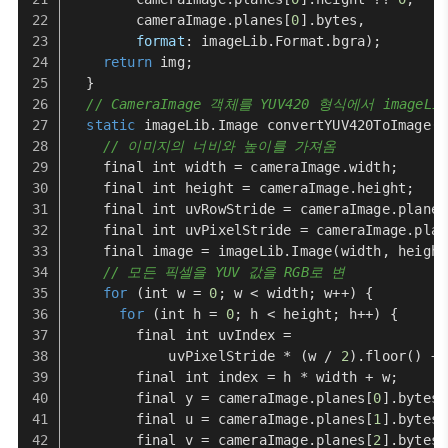
        cameraImage.
planes
[
0
].
bytes
,
format
: imageLib.
Format
.
bgra
);
return
 img;
  }
// CameraImage 객체를 YUV420 형식에서 imageL
static
 imageLib.
Image
convertYUV420ToImage
(
C
// 이미지의 너비와 높이를 가져옴
    final int width = cameraImage.
width
;
    final int height = cameraImage.
height
;
    final int uvRowStride = cameraImage.
planes
    final int uvPixelStride = cameraImage.
plan
    final image = imageLib.
Image
(width, height
// 모든 픽셀을 YUV 값을 RGB로 변
for
 (int w = 
0
; w < width; w++) {
for
 (int h = 
0
; h < height; h++) {
        final int uvIndex =
            uvPixelStride * (w / 
2
).
floor
() + 
        final int index = h * width + w;
        final y = cameraImage.
planes
[
0
].
bytes
[
        final u = cameraImage.
planes
[
1
].
bytes
[
        final v = cameraImage.
planes
[
2
].
bytes
[