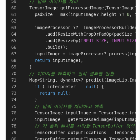
// 입력 이미지를 처리
TensorImage
getProcessedImage
(
TensorImage? 
    padSize = 
max
(inputImage?.
height
 ?? 
0
, in
    imageProcessor ??= 
ImageProcessorBuilder
(
        .
add
(
ResizeWithCropOrPadOp
(padSize ??
        .
add
(
ResizeOp
(
INPUT_SIZE
, 
INPUT_SIZE
,
        .
build
();
    inputImage = imageProcessor?.
process
(inpu
return
 inputImage!;
  }
// 이미지를 예측하고 인식 결과를 반환
Map
<
String
, dynamic>? 
predict
(
imageLib.Imag
if
 (_interpreter == 
null
) {
return
null
;
    }
// 입력 이미지를 처리하고 예측
TensorImage
 inputImage = 
TensorImage
.
from
    inputImage = 
getProcessedImage
(inputImage
// 각 출력 텐서를 저장할 TensorBuffer 정의
TensorBuffer
 outputLocations = 
TensorBuff
TensorBuffer
 outputClasses = 
TensorBuffer