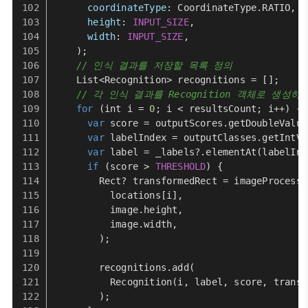
coordinateType
: 
CoordinateType
.
RATIO
,
height
: 
INPUT_SIZE
,
width
: 
INPUT_SIZE
,
    );
// 인식 결과를 저장할 목록 정의
List
<
Recognition
> recognitions = [];
// 각 인식 결과를 Recognition 객체로 생성
for
 (int i = 
0
; i < resultsCount; i++) {
var
 score = outputScores.
getDoubleValue
var
 labelIndex = outputClasses.
getIntVa
var
 label = _labels?.
elementAt
(labelInd
if
 (score > 
THRESHOLD
) {
Rect
? transformedRect = imageProcesso
          locations[i],
          image.
height
,
          image.
width
,
        );
        recognitions.
add
(
Recognition
(i, label, score, transf
        );