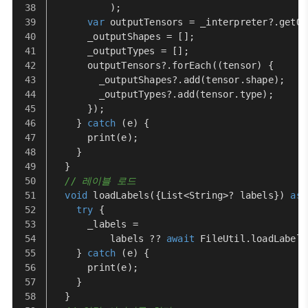
          );
var
 outputTensors = _interpreter?.
getOu
      _outputShapes = [];
      _outputTypes = [];
      outputTensors?.
forEach
((tensor) {
        _outputShapes?.
add
(tensor.
shape
);
        _outputTypes?.
add
(tensor.
type
);
      });
    } 
catch
 (e) {
print
(e);
    }
  }
// 레이블 로드
void
loadLabels
({
List
<
String
>? labels}) 
asy
try
 {
      _labels =
          labels ?? 
await
FileUtil
.
loadLabels
    } 
catch
 (e) {
print
(e);
    }
  }