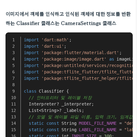
이미지에서 객체를 인식하고 인식된 객체에 대한 정보를 반환
하는 Classifier 클래스는 CameraSettings 클래스
import
'dart:math'
;
import
'dart:ui'
;
import
'package:flutter/material.dart'
;
import
'package:image/image.dart'
as
 imageLib
import
'package:untitled/services/recognition
import
'package:tflite_flutter/tflite_flutter
import
'package:tflite_flutter_helper/tflite_
class
Classifier
 {
// 인터프리터 및 레이블 저장
Interpreter
? _interpreter;
List
<
String
>? _labels;
// 모델 및 레이블 파일 이름, 입력 크기, 임계값 
static
const
String
MODEL_FILE_NAME
 = 
"dete
static
const
String
LABEL_FILE_NAME
 = 
"labe
static
const
 int 
INPUT_SIZE
 = 
300
;