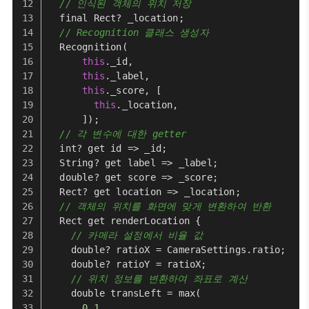
// 인식된 객체의 위치 저장
  final 
Rect
? _location;
// Recognition 클래스 생성자
Recognition
(
this
.
_id
,
this
.
_label
,
this
.
_score
, [
this
.
_location
,
      ]);
// 각 변수에 대한 getter
  int? get id => _id;
String
? get label => _label;
  double? get score => _score;
Rect
? get location => _location;
// 객체의 위치를 화면에 맞게 변환하여 반환
Rect
 get renderLocation {
// 카메라 설정에서 비율 값
    double? ratioX = 
CameraSettings
.
ratio
;
    double? ratioY = ratioX;
// 위치 정보를 변환하여 좌표로 계산
    double transLeft = 
max
(
0.1
,