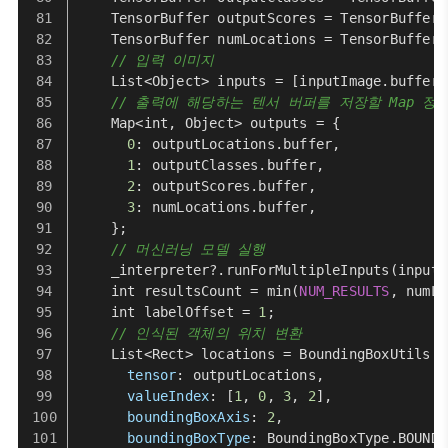
TensorBuffer
 outputScores = 
TensorBufferF
TensorBuffer
 numLocations = 
TensorBufferF
// 입력 이미지
List
<
Object
> inputs = [inputImage.
buffer
]
// 출력에 해당하는 텐서 버퍼를 저장할 Map 정
Map
<int, 
Object
> outputs = {
0
: outputLocations.
buffer
,
1
: outputClasses.
buffer
,
2
: outputScores.
buffer
,
3
: numLocations.
buffer
,
    };
// 머신러닝 모델 실행
    _interpreter?.
runForMultipleInputs
(inputs
    int resultsCount = 
min
(
NUM_RESULTS
, numLo
    int labelOffset = 
1
;
// 인식된 객체의 위치 변환
List
<
Rect
> locations = 
BoundingBoxUtils
.
c
tensor
: outputLocations,
valueIndex
: [
1
, 
0
, 
3
, 
2
],
boundingBoxAxis
: 
2
,
boundingBoxType
: 
BoundingBoxType
.
BOUNDA