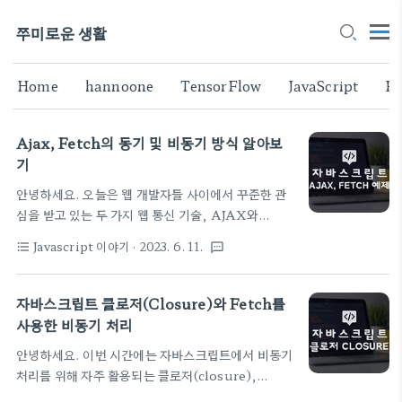
쭈미로운 생활
Home
hannoone
TensorFlow
JavaScript
Fl
Ajax, Fetch의 동기 및 비동기 방식 알아보
기
안녕하세요. 오늘은 웹 개발자들 사이에서 꾸준한 관
심을 받고 있는 두 가지 웹 통신 기술, AJAX와
Fetch를 예제를 통해 비교해 볼 거예요. 이 두 기술은
Javascript 이야기
· 2023. 6. 11.
format_list_bulleted
textsms
서버와 통신하는 데 있어 각각 동기와 비동기 방식을
지원하는데요. 이번 포스팅에서는 서로의 차이를 살
펴보고, 다양한 호출법에 대해 예제를 통해 알아보도
자바스크립트 클로저(Closure)와 Fetch를
록 하겠습니다. ​ 동기(Sync) 방식은 코드가 순차적으
사용한 비동기 처리
로 실행되며, 요청이 완료될 때까지 다음 작업이 대기
안녕하세요. 이번 시간에는 자바스크립트에서 비동기
하는 방식이에요. 이 방식은 코드가 직관적이지만, 요
처리를 위해 자주 활용되는 클로저(closure),
청에 시간이 걸릴 경우 애플리케이션의 성능이 저하될
AJAX, Fetch에 대해 다뤄보려고 해요. 이 함수들은
수 있죠. 동기 방식은 AJAX를 사용해 구현할 수 있습