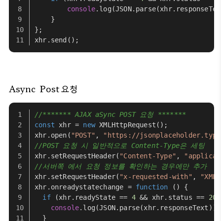
console
.
log
(
JSON
.
parse
(xhr.
responseTex
    }
};
xhr.
send
();
Async
Post 요청
//******* AJAX aSync POST 요청 *******
const
 xhr = 
new
XMLHttpRequest
();
xhr.
open
(
"POST"
, 
"https://jsonplaceholder.typi
//POST 요청 시 일반적으로 Content-Type은 세팅
xhr.
setRequestHeader
(
"Content-Type"
, 
"applicat
//서버쪽 에서 요청 정보를 확인하는 경우에만 추가
xhr.
setRequestHeader
(
"x-requested-with"
, 
"XMLH
xhr.
onreadystatechange
 = 
function
 (
) {
if
 (xhr.
readyState
 == 
4
 && xhr.
status
 == 
201
console
.
log
(
JSON
.
parse
(xhr.
responseText
));
  }