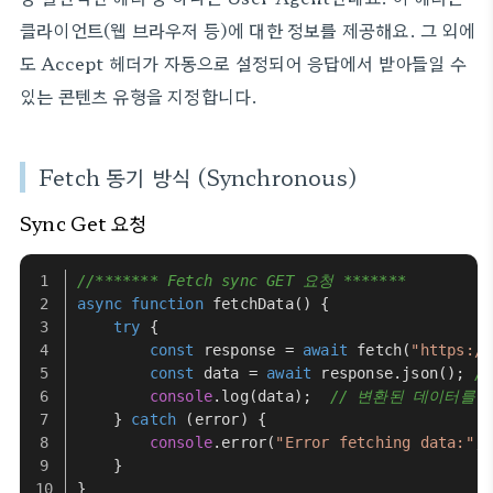
클라이언트(웹 브라우저 등)에 대한 정보를 제공해요. 그 외에
도 Accept 헤더가 자동으로 설정되어 응답에서 받아들일 수
있는 콘텐츠 유형을 지정합니다.
Fetch 동기 방식 (Synchronous)
Sync
Get 요청
//******* Fetch sync GET 요청 *******
async
function
fetchData
(
) {
try
 {
const
 response = 
await
fetch
(
"https://
const
 data = 
await
 response.
json
(); 
/
console
.
log
(data);  
// 변환된 데이터를 
    } 
catch
 (error) { 
console
.
error
(
"Error fetching data:"
, 
    }
}