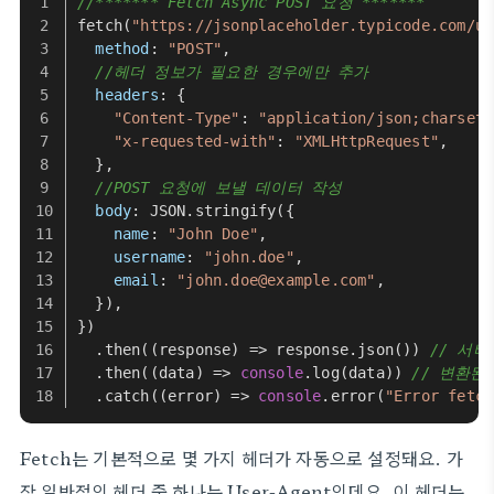
//******* Fetch Async POST 요청 *******
fetch
(
"https://jsonplaceholder.typicode.com/us
method
: 
"POST"
,
//헤더 정보가 필요한 경우에만 추가
headers
: {
"Content-Type"
: 
"application/json;charset=
"x-requested-with"
: 
"XMLHttpRequest"
,
  },
//POST 요청에 보낼 데이터 작성
body
: 
JSON
.
stringify
({
name
: 
"John Doe"
,
username
: 
"john.doe"
,
email
: 
"john.doe@example.com"
,
  }),
})
  .
then
(
(
response
) =>
 response.
json
()) 
// 서
  .
then
(
(
data
) =>
console
.
log
(data)) 
// 변환된
  .
catch
(
(
error
) =>
console
.
error
(
"Error fetch
Fetch는 기본적으로 몇 가지 헤더가 자동으로 설정돼요. 가
장 일반적인 헤더 중 하나는 User-Agent인데요. 이 헤더는