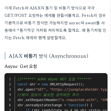
이제 Fetch와 AJAX의 동기 및 비동기 방식으로 각각
GET/POST 요청하는 예제를 만들어볼게요. Fetch의 경우
기본적으로 비동기 방식만 가능하지만 async와 await를 사
용해서 *동기적인 거처럼 처리하도록 할게요. 왜 동기처럼 인
지는 Fetch 예제와 함께 설명할게요.
AJAX
비동기
방식 (Asynchronous)
Async
Get 요청
//******* AJAX aSync GET 요청 *******
const
 xhr = 
new
XMLHttpRequest
();
xhr.
open
(
"GET"
, 
"https://jsonplaceholder.typic
//헤더 정보가 필요한 경우에만 추가
xhr.
setRequestHeader
(
"x-requested-with"
, 
"XMLH
xhr.
onreadystatechange
 = 
function
(
) {
if
 (xhr.
readyState
 == 
4
 && xhr.
status
 == 
2