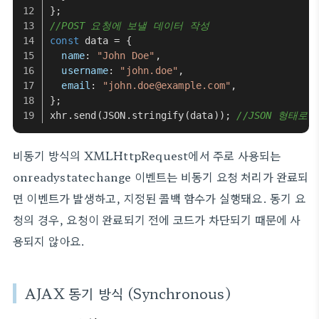
};
//POST 요청에 보낼 데이터 작성
const
 data = {
name
: 
"John Doe"
,
username
: 
"john.doe"
,
email
: 
"john.doe@example.com"
,
};
xhr.
send
(
JSON
.
stringify
(data)); 
//JSON 형태로
비동기 방식의 XMLHttpRequest에서 주로 사용되는
onreadystatechange 이벤트는 비동기 요청 처리가 완료되
면 이벤트가 발생하고, 지정된 콜백 함수가 실행돼요. 동기 요
청의 경우, 요청이 완료되기 전에 코드가 차단되기 때문에 사
용되지 않아요.
AJAX 동기 방식 (Synchronous)