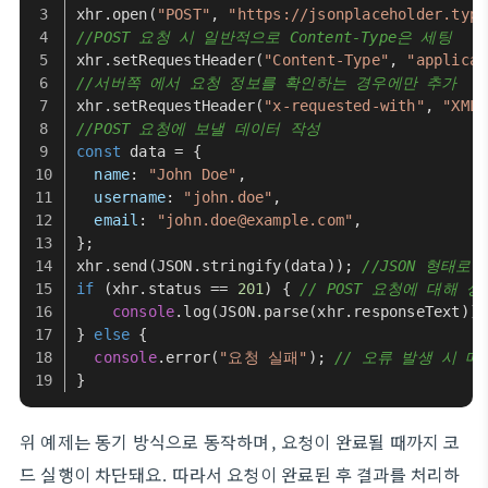
xhr.
open
(
"POST"
, 
"https://jsonplaceholder.typi
//POST 요청 시 일반적으로 Content-Type은 세팅
xhr.
setRequestHeader
(
"Content-Type"
, 
"applicat
//서버쪽 에서 요청 정보를 확인하는 경우에만 추가
xhr.
setRequestHeader
(
"x-requested-with"
, 
"XMLH
//POST 요청에 보낼 데이터 작성
const
 data = {
name
: 
"John Doe"
,
username
: 
"john.doe"
,
email
: 
"john.doe@example.com"
,
};
xhr.
send
(
JSON
.
stringify
(data)); 
//JSON 형태로
if
 (xhr.
status
 == 
201
) { 
// POST 요청에 대해 
console
.
log
(
JSON
.
parse
(xhr.
responseText
));
} 
else
 {
console
.
error
(
"요청 실패"
); 
// 오류 발생 시 
}
위 예제는 동기 방식으로 동작하며, 요청이 완료될 때까지 코
드 실행이 차단돼요. 따라서 요청이 완료된 후 결과를 처리하