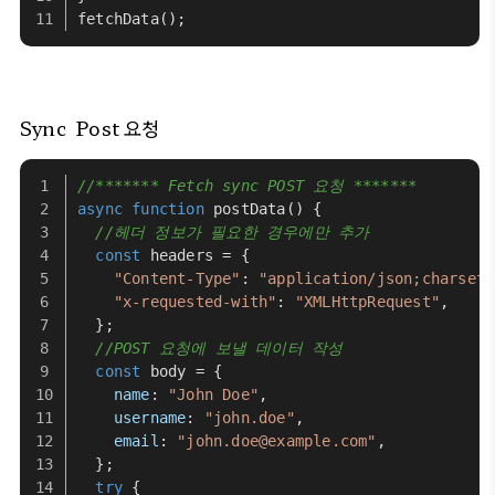
fetchData
();
Sync
Post 요청
//******* Fetch sync POST 요청 *******
async
function
postData
(
) {
//헤더 정보가 필요한 경우에만 추가
const
 headers = {
"Content-Type"
: 
"application/json;charset=
"x-requested-with"
: 
"XMLHttpRequest"
,
  };
//POST 요청에 보낼 데이터 작성
const
 body = {
name
: 
"John Doe"
,
username
: 
"john.doe"
,
email
: 
"john.doe@example.com"
,
  };
try
 {