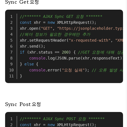
Sync
Get 요청
//******* AJAX Sync GET 요청 *******
const
 xhr = 
new
XMLHttpRequest
();
xhr.
open
(
"GET"
, 
"https://jsonplaceholder.typic
//헤더 정보가 필요한 경우에만 추가
xhr.
setRequestHeader
(
"x-requested-with"
, 
"XMLH
xhr.
send
();
if
 (xhr.
status
 == 
200
) { 
//GET 요청에 대해 성
console
.
log
(
JSON
.
parse
(xhr.
responseText
));
} 
else
 {
console
.
error
(
"요청 실패"
); 
// 오류 발생 시
}
Sync
Post 요청
//******* AJAX Sync POST 요청 *******
const
 xhr = 
new
XMLHttpRequest
();