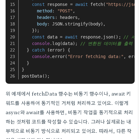
const
 response = 
await
fetch
(
"https://json
method
: 
"POST"
,
headers
: headers,
body
: 
JSON
.
stringify
(body), 
    });
const
 data = 
await
 response.
json
(); 
// 서
console
.
log
(data); 
// 변환된 데이터를 출력
  } 
catch
 (error) {
console
.
error
(
"Error fetching data:"
, erro
  }
}
postData
();
위 예제에서 fetchData 함수는 비동기 함수이나, await 키
워드를 사용하여 동기적인 거처럼 처리하고 있어요. 이렇게
async와 await를 사용하면, 비동기 작업을 동기적으로 처리
하는 것처럼 코드를 작성할 수 있습니다. 그러나 실제로는 내
부적으로 비동기 방식으로 처리되고 있어요. 따라서, 다른 작