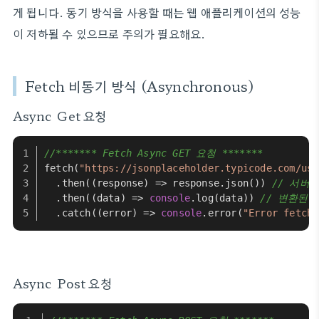
게 됩니다. 동기 방식을 사용할 때는 웹 애플리케이션의 성능
이 저하될 수 있으므로 주의가 필요해요.
Fetch 비동기 방식 (Asynchronous)
Async
Get 요청
//******* Fetch Async GET 요청 *******
fetch
(
"https://jsonplaceholder.typicode.com/use
  .
then
(
(
response
) =>
 response.
json
()) 
// 서버
  .
then
(
(
data
) =>
console
.
log
(data)) 
// 변환된
  .
catch
(
(
error
) =>
console
.
error
(
"Error fetchi
Async
Post 요청