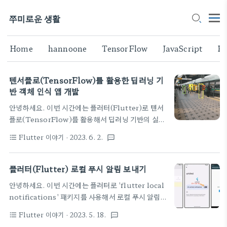
쭈미로운 생활
Home
hannoone
TensorFlow
JavaScript
Fl
텐서플로(TensorFlow)를 활용한 딥러닝 기
반 객체 인식 앱 개발
안녕하세요. 이번 시간에는 플러터(Flutter)로 텐서
플로(TensorFlow)를 활용해서 딥러닝 기반의 실시
간 객체(이미지) 인식이 가능한 안드로이드 앱을 만들
Flutter 이야기
· 2023. 6. 2.
format_list_bulleted
textsms
어볼 거예요. 카메라를 통해 비치는 실시간 영상을 분
석 후 객체를 인식하고 분류하도록 할게요. 즉 사진을
찍지 않아도 실시간으로 화면에 나타나는 영상을 기반
플러터(Flutter) 로컬 푸시 알림 보내기
으로 객체 인식이 이루어집니다. 이미지 인식은 선행
안녕하세요. 이번 시간에는 플러터로 'flutter local
학습된 인공지능 딥러닝 모델인 모바일넷
notifications' 패키지를 사용해서 로컬 푸시 알림
(MobileNet v1)을 사용해서 실시간으로 사물 및 사
을 보내는 안드로이드 앱을 만들어 볼게요. 로컬 푸시
람을 인식하고 분류합니다. 궁금하신 분들을 위해 오
Flutter 이야기
· 2023. 5. 18.
format_list_bulleted
textsms
는 앱에서 발생시키는 알림 메시지로 서버와 통신하지
늘 만들어 볼 앱의 주요 화면을 먼저 보고 갈게요.