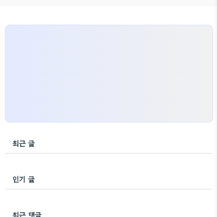
있고, 애니메이션 속도도 조절이 가능해요. 또한 외부
파일에 의존하지 않고 앱에서 독립적으로 애니메이션
을 생성하기 때문에 움직임이 부드럽고 이미지 파일을
불러오는 것보다 빠르고 효율적이죠. 이제 실제로 플
러터 앱에 적용을 해볼게요. pubspec.yaml 파일에
flutter_sp..
최근 글
인기 글
최근 댓글