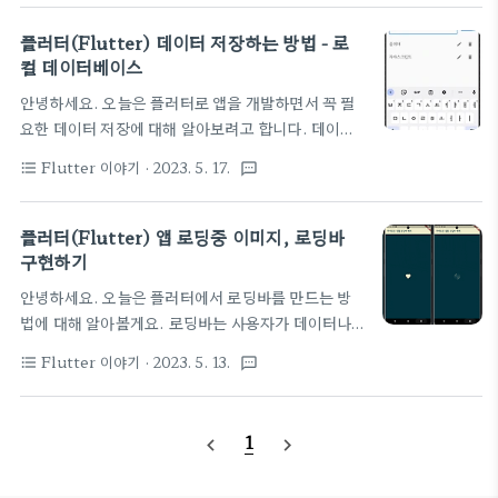
않고 로컬에서 처리되는 것을 말해요. 즉, 서버에서 푸
TensorFlow 객체 인식 예제 딥러닝 기반의 객체 인
시 메시지를 발송하는 것이 아니라 앱 내부에서 직접
플러터(Flutter) 데이터 저장하는 방법 - 로
식 모델(예: 모바일넷)은 이미지에 있는 다양한 물체
푸시 메시지를 생성하고 전송하는 방식이에요. 그렇
컬 데이터베이스
를 감지하고 분류할 때 각 물체에 ..
기 때문에 인터넷 열결 없이도 알림을 받을 수 있어요.
안녕하세요. 오늘은 플러터로 앱을 개발하면서 꼭 필
이번에 사용할 flutter_local_notifications는 다
요한 데이터 저장에 대해 알아보려고 합니다. 데이터
양한 설정을 통해 사용자가 원하는 방식으로 푸시 알
저장 방법은 여러 가지가 있지만, 이 글에서는 가장 많
림을 구현할 수 있어요. 예를 들어 사용자가 알림을 클
Flutter 이야기
· 2023. 5. 17.
format_list_bulleted
textsms
이 사용되는 세 가지 방법인
릭할 때 실행될 앱의 화면을 지정하거나, 알림 사운
Shared_Preferences, SQLite,
드, 진동 패턴, 이미지 또는 앱 아이콘 같은 추가 정
path_provider 패키지를 사용해서 각각 예제를 만
플러터(Flutter) 앱 로딩중 이미지, 로딩바
보..
들어볼게요! 1. Shared Preferences 간단한 데이
구현하기
터를 저장하기에 적합한 방법이에요. 키(Key)와 값
안녕하세요. 오늘은 플러터에서 로딩바를 만드는 방
(Value)의 쌍으로 이루어진 작은 정보들을 저장하
법에 대해 알아볼게요. 로딩바는 사용자가 데이터나
고, 사용자 설정이나 로그인 정보 같은 간단한 데이터
페이지를 기다리는 동안 보여주는 이미지예요. 쉽게
를 저장할 때 자주 사용된답니다. 가볍고 빠르게 데이
Flutter 이야기
· 2023. 5. 13.
format_list_bulleted
textsms
말해 로딩 중임을 나타내는 ui요소인데요. 구현하는
터에 접근할 수 있는 장점이 있어요. 단점: 매우 간단
방법은 여러 가지가 있지만 이번 시간에는 쉽게 구현
한 데이터 저장 방식이기 때문에, 복잡한 데이터 구조
이 가능하고, 다양한 로딩 애니메이션이 제공되는 오
를 저장하거나 관리하기에는 부적합해요. 또한,..
1
navigate_before
navigate_next
픈소스 패키지 flutter spinkit을 사용할 거예요. ​
flutter spinkit은 모양, 크기, 색상 등을 설정할 수