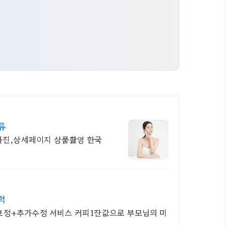
튜
진,상세페이지 상품촬영 한국
력
보정+추가수정 서비스 커피1잔값으로 부모님의 미