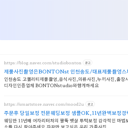
https://blog.naver.com/studiobonton
광고
제품사진촬영은BONTONst 인천송도/대표제품촬영스
인천송도 고퀄리티제품촬영,음식사진,의류사진,누끼사진,출장사
디자인인증업체 BONTONstudio와함게하세요
https://smartstore.naver.com/mood2u
광고
주문후 당일보정 전문웨딩보정 샘플OK,11년완벽보정경
웨딩만 11년째 여자리터쳐의 팔뚝 뱃살 투턱보정 감각적인 마법
소를 다시 찾아주세요 자꾸만 보고싶은 우리 가족사진