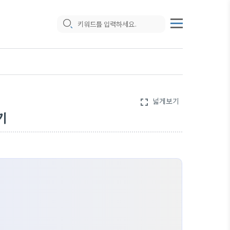
넓게보기
fullscreen
기