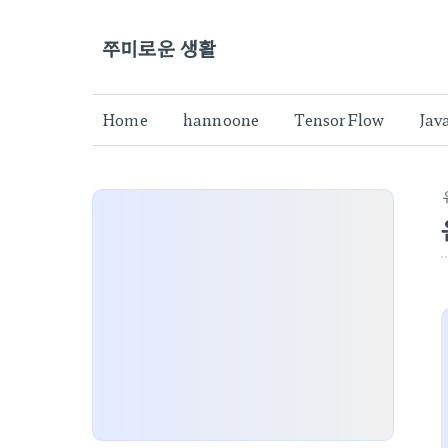
쭈미로운 생활
Home
hannoone
TensorFlow
Jav